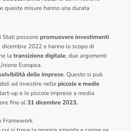
he queste misure hanno una durata
li Stati possono
promuovere investimenti
 31 dicembre 2022 e hanno lo scopo di
he la
transizione digitale
, due argomenti
’Unione Europea.
solvibilità delle imprese
. Questo si può
doli ad investire nelle
piccole e medie
start-up e le piccole imprese a media
ore fino al
31 dicembre 2023.
ry Framework
 cui si trova la propria azienda e capire se