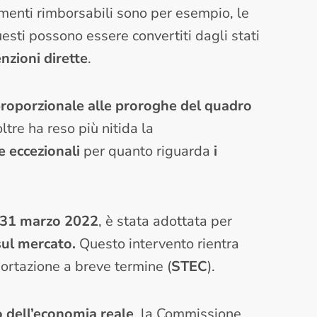
umenti rimborsabili sono per esempio, le
 Questi possono essere convertiti dagli stati
nzioni dirette
.
roporzionale alle proroghe del quadro
ltre ha reso più nitida la
e eccezionali
per quanto riguarda
i
 31 marzo 2022
, è stata adottata per
 sul mercato.
Questo intervento rientra
sportazione a breve termine (
STEC
).
o dell’economia reale
, la Commissione