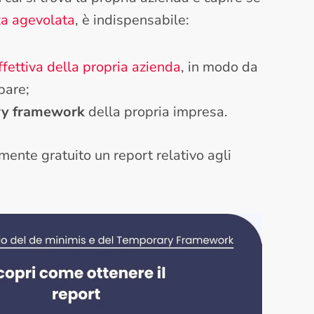
za agevolata
, è indispensabile:
fettiva della propria azienda
, in modo da
pare;
ary framework
della propria impresa.
ente gratuito un report relativo agli