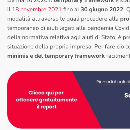
Da marzo 2020 il
temporary framework
è stat
il
18 novembre 2021
fino al
30 giugno 2022
. 
modalità attraverso le quali procedere alla
pro
temporaneo di aiuti legati alla pandemia Covi
della normativa relativa agli aiuti di Stato, è p
situazione della propria impresa. Per fare ciò c
minimis e del temporary framework
facilment