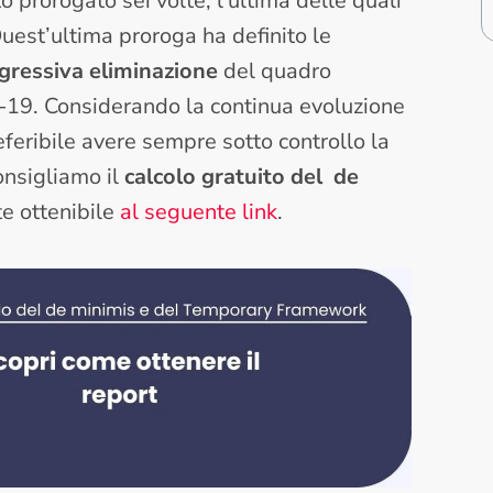
o prorogato sei volte, l’ultima delle quali
Quest’ultima proroga ha definito le
gressiva eliminazione
del quadro
d-19. Considerando la continua evoluzione
referibile avere sempre sotto controllo la
onsigliamo il
calcolo gratuito del de
e ottenibile
al seguente link
.