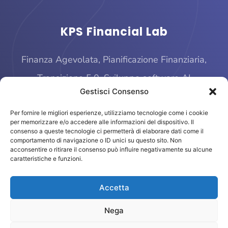
KPS Financial Lab
Finanza Agevolata, Pianificazione Finanziaria,
Transizione 5.0, Sviluppo software AI
Gestisci Consenso
Per fornire le migliori esperienze, utilizziamo tecnologie come i cookie
per memorizzare e/o accedere alle informazioni del dispositivo. Il
consenso a queste tecnologie ci permetterà di elaborare dati come il
comportamento di navigazione o ID unici su questo sito. Non
acconsentire o ritirare il consenso può influire negativamente su alcune
caratteristiche e funzioni.
© 2025 KPS Financial Lab
Accetta
Piazza Quattro Novembre, 4 – 20124 Milano
finage@kpsfinanciallab.it – P. IVA 11793470961
Nega