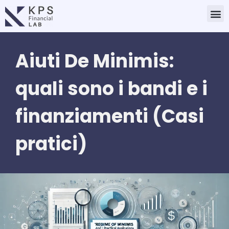
Vai
M
al
contenuto
Aiuti De Minimis:
quali sono i bandi e i
finanziamenti (Casi
pratici)