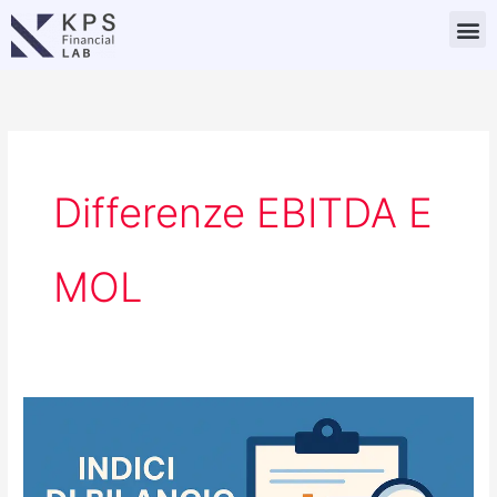
Vai
M
al
contenuto
Differenze EBITDA E
MOL
Indici
di
Bilancio:
Guida