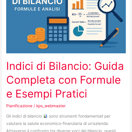
Completa
con
Formule
e
Esempi
Pratici
Indici di Bilancio: Guida
Completa con Formule
e Esempi Pratici
Pianificazione
/
kps_webmaster
Gli indici di bilancio
sono strumenti fondamentali per
valutare la salute economico-finanziaria di un’azienda.
Attraverso il confronto tra diverse voci del bilancio, questi