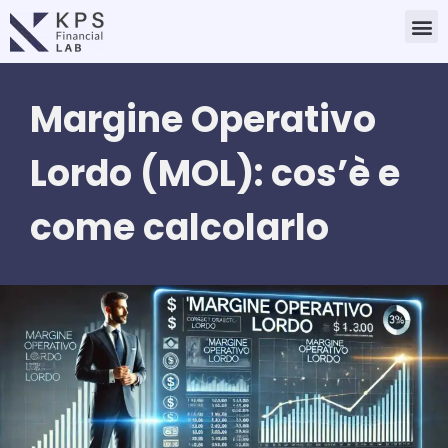
Vai
M
al
contenuto
Margine Operativo
Lordo (MOL): cos’è e
come calcolarlo