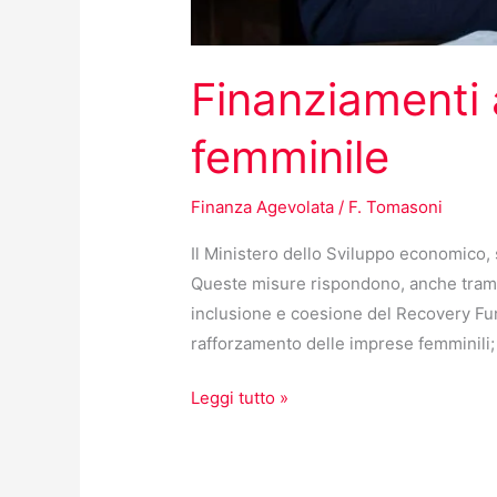
Finanziamenti 
femminile
Finanza Agevolata
/
F. Tomasoni
Il Ministero dello Sviluppo economico, s
Queste misure rispondono, anche tramite
inclusione e coesione del Recovery Fun
rafforzamento delle imprese femminili;
Leggi tutto »