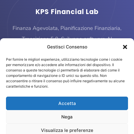
KPS Financial Lab
Finanza Agevolata, Pianificazione Finanziaria,
Transizione 5.0, Sviluppo software AI
Gestisci Consenso
Per fornire le migliori esperienze, utilizziamo tecnologie come i cookie
per memorizzare e/o accedere alle informazioni del dispositivo. Il
consenso a queste tecnologie ci permetterà di elaborare dati come il
comportamento di navigazione o ID unici su questo sito. Non
acconsentire o ritirare il consenso può influire negativamente su alcune
caratteristiche e funzioni.
© 2025 KPS Financial Lab
Accetta
Piazza Quattro Novembre, 4 – 20124 Milano
finage@kpsfinanciallab.it – P. IVA 11793470961
Nega
Visualizza le preferenze