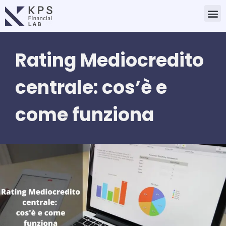
Vai
M
al
contenuto
Rating Mediocredito
centrale: cos’è e
come funziona