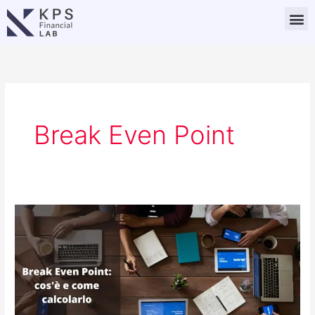
Vai
M
al
contenuto
Break Even Point
Break
Even
Point
(BEP):
cos’è
e