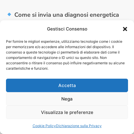
Come si invia una diagnosi energetica
all’ENEA?
Gestisci Consenso
Il report deve essere inviato in formato
Per fornire le migliori esperienze, utilizziamo tecnologie come i cookie
digitale attraverso il portale ufficiale
per memorizzare e/o accedere alle informazioni del dispositivo. Il
audit102.enea.it
, previa registrazione
consenso a queste tecnologie ci permetterà di elaborare dati come il
comportamento di navigazione o ID unici su questo sito. Non
aziendale.
acconsentire o ritirare il consenso può influire negativamente su alcune
caratteristiche e funzioni.
Quali strumenti si usano per svolgere
Accetta
una diagnosi energetica?
Nega
Si utilizzano strumenti diagnostici avanzati
come
termocamere, analizzatori di rete,
Visualizza le preferenze
data logger, software di simulazione
e
Cookie Policy
Dichiarazione sulla Privacy
sistemi SCADA o BMS.