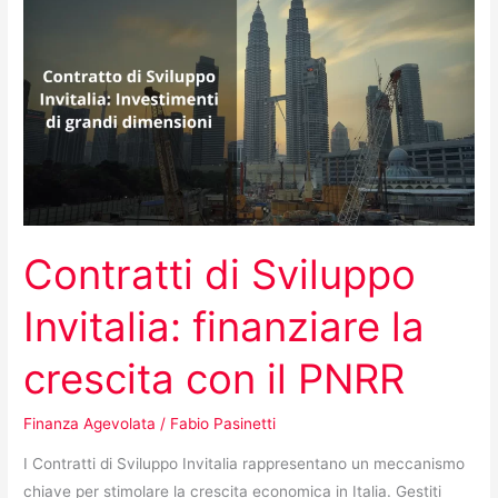
di
Sviluppo
Invitalia:
finanziare
la
crescita
con
il
PNRR
Contratti di Sviluppo
Invitalia: finanziare la
crescita con il PNRR
Finanza Agevolata
/
Fabio Pasinetti
I Contratti di Sviluppo Invitalia rappresentano un meccanismo
chiave per stimolare la crescita economica in Italia. Gestiti