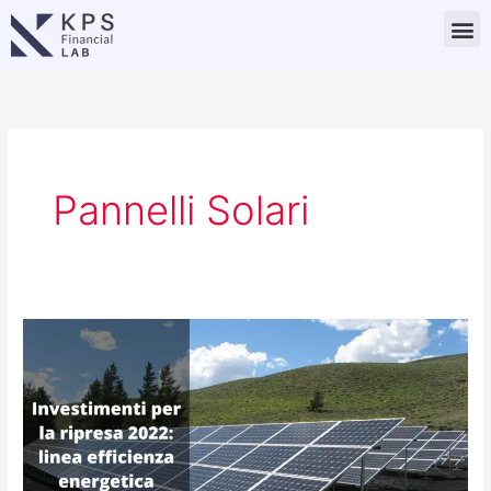
Vai
M
al
contenuto
Pannelli Solari
Investimenti
per
la
ripresa
2022:
linea