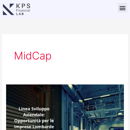
Vai
M
al
contenuto
MidCap
Linea
Sviluppo
Aziendale:
Opportunità
per
PMI