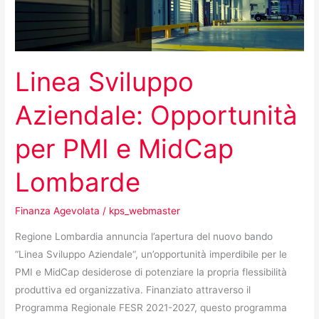
e
MidCap
Lombarde
Linea Sviluppo
Aziendale: Opportunità
per PMI e MidCap
Lombarde
Finanza Agevolata
/
kps_webmaster
Regione Lombardia annuncia l’apertura del nuovo bando
“Linea Sviluppo Aziendale“, un’opportunità imperdibile per le
PMI e MidCap desiderose di potenziare la propria flessibilità
produttiva ed organizzativa. Finanziato attraverso il
Programma Regionale FESR 2021-2027, questo programma