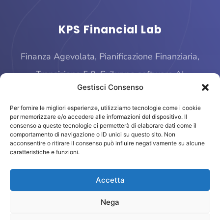
KPS Financial Lab
Finanza Agevolata, Pianificazione Finanziaria,
Transizione 5.0, Sviluppo software AI
Gestisci Consenso
Per fornire le migliori esperienze, utilizziamo tecnologie come i cookie
per memorizzare e/o accedere alle informazioni del dispositivo. Il
consenso a queste tecnologie ci permetterà di elaborare dati come il
comportamento di navigazione o ID unici su questo sito. Non
acconsentire o ritirare il consenso può influire negativamente su alcune
caratteristiche e funzioni.
© 2025 KPS Financial Lab
Accetta
Piazza Quattro Novembre, 4 – 20124 Milano
finage@kpsfinanciallab.it – P. IVA 11793470961
Nega