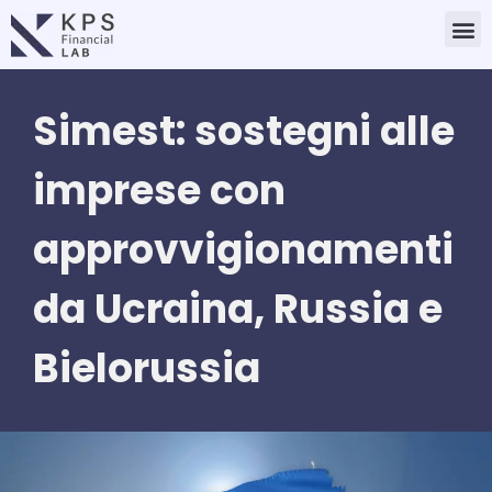
Vai
M
al
contenuto
Simest: sostegni alle
imprese con
approvvigionamenti
da Ucraina, Russia e
Bielorussia