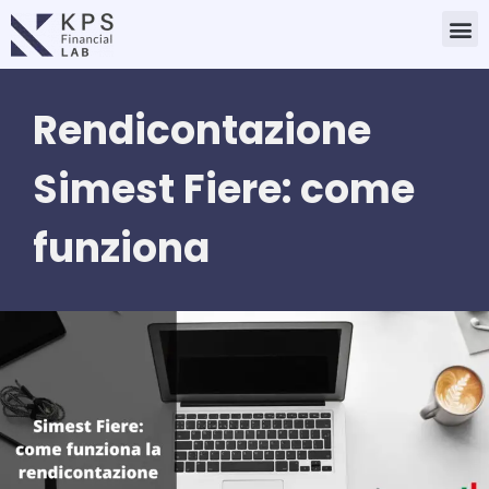
Vai
M
al
contenuto
Rendicontazione
Simest Fiere: come
funziona