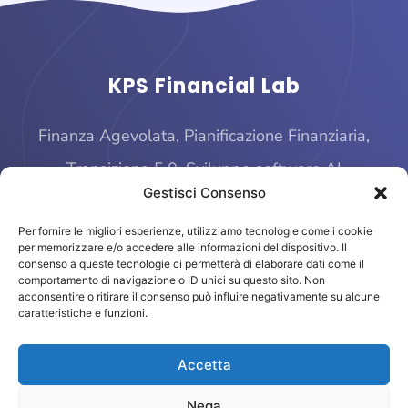
KPS Financial Lab
Finanza Agevolata, Pianificazione Finanziaria,
Transizione 5.0, Sviluppo software AI
Gestisci Consenso
Per fornire le migliori esperienze, utilizziamo tecnologie come i cookie
per memorizzare e/o accedere alle informazioni del dispositivo. Il
consenso a queste tecnologie ci permetterà di elaborare dati come il
comportamento di navigazione o ID unici su questo sito. Non
acconsentire o ritirare il consenso può influire negativamente su alcune
caratteristiche e funzioni.
© 2025 KPS Financial Lab
Accetta
Piazza Quattro Novembre, 4 – 20124 Milano
finage@kpsfinanciallab.it – P. IVA 11793470961
Nega